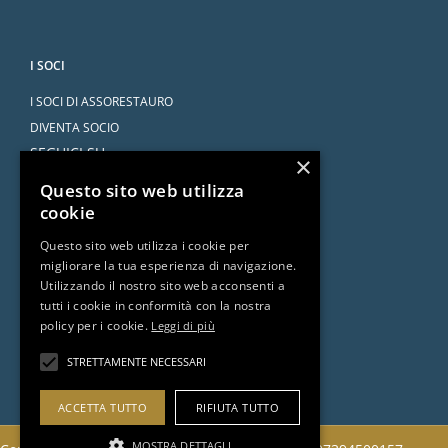
I SOCI
I SOCI DI ASSORESTAURO
DIVENTA SOCIO
SEGUICI SU
×
Questo sito web utilizza
cookie
Questo sito web utilizza i cookie per
migliorare la tua esperienza di navigazione.
SERVIZI
Utilizzando il nostro sito web acconsenti a
tutti i cookie in conformità con la nostra
CONVENZIONI
policy per i cookie.
Leggi di più
L’AVVOCATO RISPONDE
DOCUMENTI E RISORSE
STRETTAMENTE NECESSARI
ACCETTA TUTTO
RIFIUTA TUTTO
MOSTRA DETTAGLI