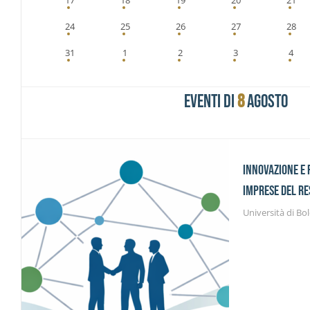
17
18
19
20
21
24
25
26
27
28
31
1
2
3
4
EVENTI DI
8
AGOSTO
INNOVAZIONE E 
IMPRESE DEL R
Università di Bo