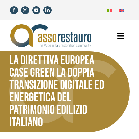
Salta
al
contenuto
Toggl
Navig
LA DIRETTIVA EUROPEA
Home
CASE GREEN LA DOPPIA
Assorestauro
TRANSIZIONE DIGITALE ED
Soci
ENERGETICA DEL
PATRIMONIO EDILIZIO
Servizi
ITALIANO
Novità