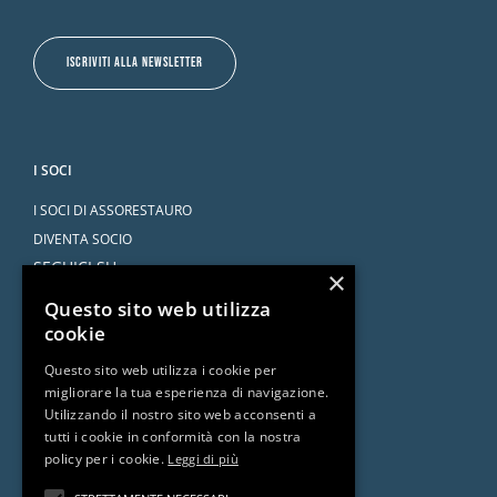
ISCRIVITI ALLA NEWSLETTER
I SOCI
I SOCI DI ASSORESTAURO
DIVENTA SOCIO
SEGUICI SU
×
Questo sito web utilizza
cookie
Questo sito web utilizza i cookie per
migliorare la tua esperienza di navigazione.
SERVIZI
Utilizzando il nostro sito web acconsenti a
tutti i cookie in conformità con la nostra
CONVENZIONI
policy per i cookie.
Leggi di più
L’AVVOCATO RISPONDE