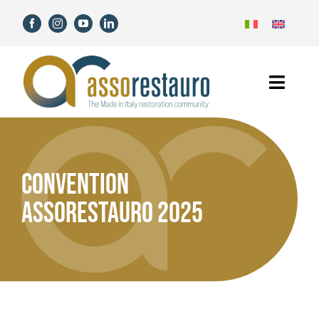
Salta
al
contenuto
Toggl
Navig
Home
Assorestauro
CONVENTION
ASSORESTAURO 2025
Soci
Servizi
Novità