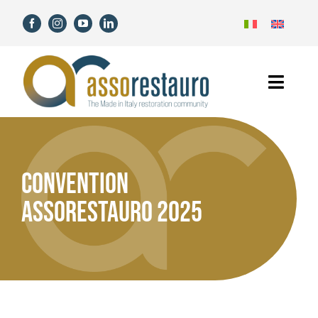
Skip
to
content
Toggl
Navig
Home
Assorestauro
CONVENTION
ASSORESTAURO 2025
Members
Services
News