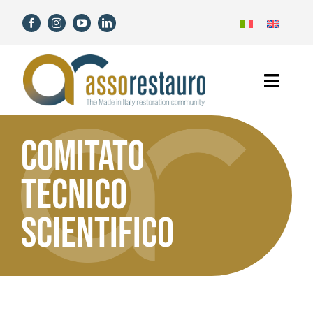
Salta
al
contenuto
Toggl
Navig
Home
COMITATO
Assorestauro
TECNICO
Soci
SCIENTIFICO
Servizi
Novità