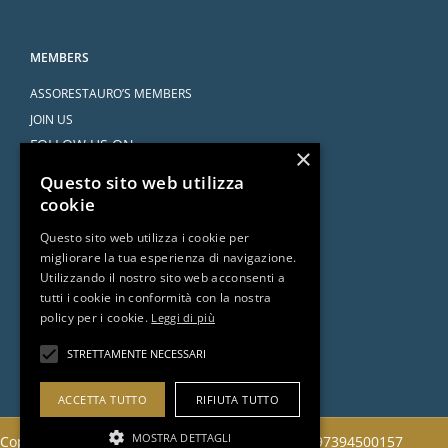
MEMBERS
ASSORESTAURO’S MEMBERS
JOIN US
FOLLOW US ON
×
Questo sito web utilizza
cookie
Questo sito web utilizza i cookie per
migliorare la tua esperienza di navigazione.
SERVICES
Utilizzando il nostro sito web acconsenti a
tutti i cookie in conformità con la nostra
AGREEMENTS
policy per i cookie.
Leggi di più
ASK THE ATTORNEY
DOCUMENTS AND RESOURCES
STRETTAMENTE NECESSARI
ACCETTA TUTTO
RIFIUTA TUTTO
MOSTRA DETTAGLI
Copyright 2022 © Assorestauro Servizi Srl | CF 97394500157