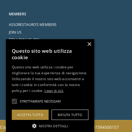
MEMBERS
ASSORESTAURO’S MEMBERS
JOIN US
FOLLOW US ON
×
Questo sito web utilizza
cookie
Questo sito web utilizza i cookie per
migliorare la tua esperienza di navigazione.
SERVICES
Utilizzando il nostro sito web acconsenti a
tutti i cookie in conformità con la nostra
AGREEMENTS
policy per i cookie.
Leggi di più
ASK THE ATTORNEY
DOCUMENTS AND RESOURCES
STRETTAMENTE NECESSARI
ACCETTA TUTTO
RIFIUTA TUTTO
MOSTRA DETTAGLI
Copyright 2022 © Assorestauro Servizi Srl | CF 97394500157