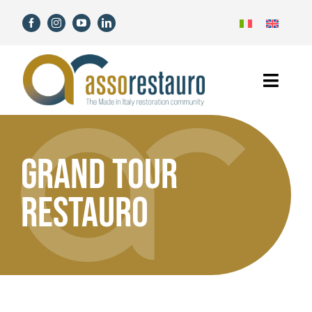
Skip
to
content
Toggl
Navig
Home
GRAND TOUR
Assorestauro
RESTAURO
Members
Services
News