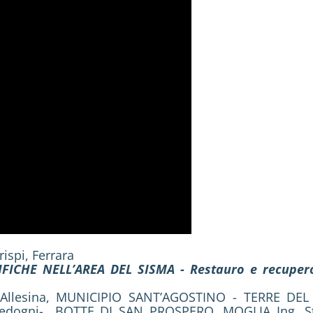
ispi, Ferrara
CHE NELL’AREA DEL SISMA - Restauro e recupero del
a Allesina, MUNICIPIO SANT’AGOSTINO - TERRE DEL 
e Bedogni- BOTTE DI SAN PROSPERO, MOGLIA Ing. St