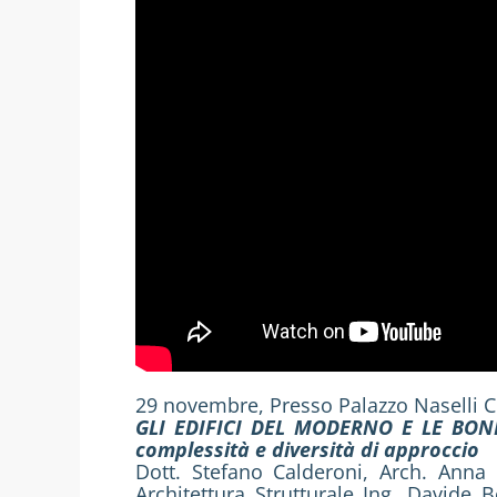
29 novembre, Presso Palazzo Naselli Cr
GLI EDIFICI DEL MODERNO E LE BONIFI
complessità e diversità di approccio
Dott. Stefano Calderoni, Arch. Ann
Architettura Strutturale Ing. David