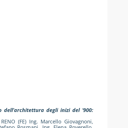
l’architettura degli inizi del ‘900:
RENO (FE) Ing. Marcello Giovagnoni,
efano Rosmani, Ing. Elena Poverello,