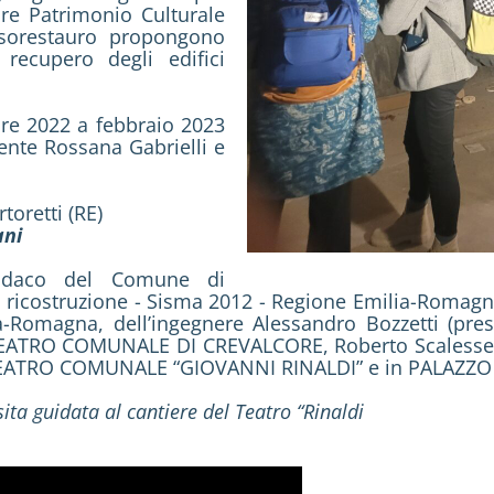
ore Patrimonio Culturale
sorestauro propongono
recupero degli edifici
obre 2022 a febbraio 2023
ente Rossana Gabrielli e
toretti (RE)
ani
sindaco del Comune di
a ricostruzione - Sisma 2012 - Regione Emilia-Romagn, 
a-Romagna, dell’ingegnere Alessandro Bozzetti (pres
 - TEATRO COMUNALE DI CREVALCORE, Roberto Scale
 - TEATRO COMUNALE “GIOVANNI RINALDI” e in PALAZZ
sita guidata al cantiere del Teatro “Rinaldi