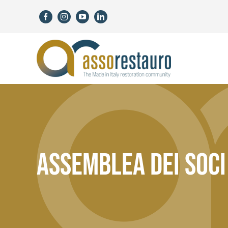
Skip
to
content
Assemblea dei soc