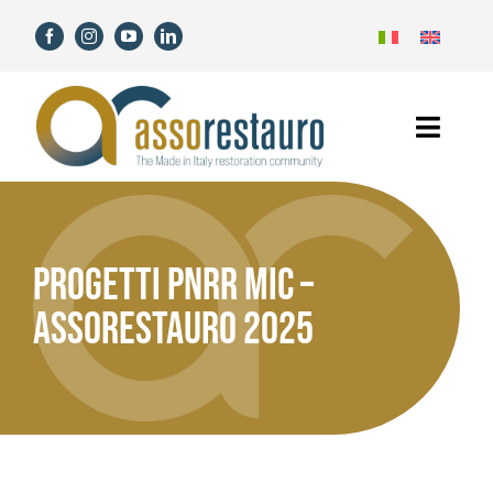
Skip
to
content
Toggl
Navig
Home
Assorestauro
PROGETTI PNRR MIC –
ASSORESTAURO 2025
Members
Services
News