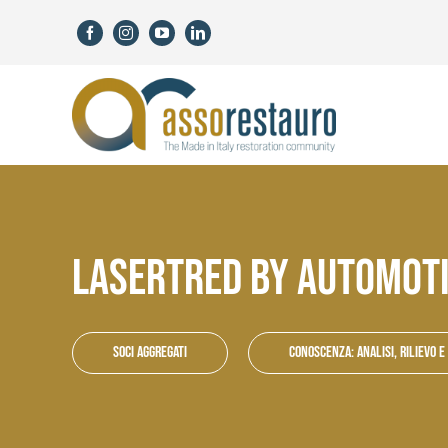
Skip
to
content
LASERTRED BY AUTOMOTI
Soci aggregati
Conoscenza: Analisi, rilievo e