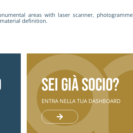
monumental areas with laser scanner, photogramme
material definition.
o
Sei già socio?
ENTRA NELLA TUA DASHBOARD