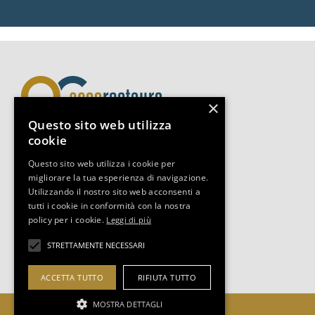
×
Questo sito web utilizza
cookie
Assorestauro Servizi Srl
Questo sito web utilizza i cookie per
migliorare la tua esperienza di navigazione.
Via Boccaccio 14, 20123, Milano
Utilizzando il nostro sito web acconsenti a
Tel +39 02-3493.0653
tutti i cookie in conformità con la nostra
segreteria@assorestauro.org
policy per i cookie.
Leggi di più
C.F. 97394500157
STRETTAMENTE NECESSARI
COOKIES POLICY
|
PRIVACY POLICY
ACCETTA TUTTO
RIFIUTA TUTTO
MOSTRA DETTAGLI