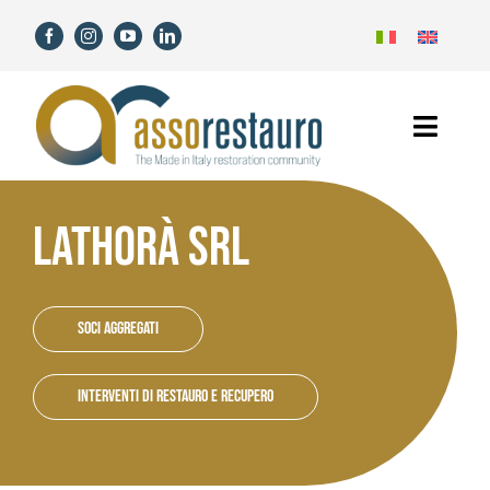
Skip
to
content
Toggl
Navig
Home
LATHORÀ SRL
Assorestauro
Members
Soci aggregati
Services
Interventi di restauro e recupero
News