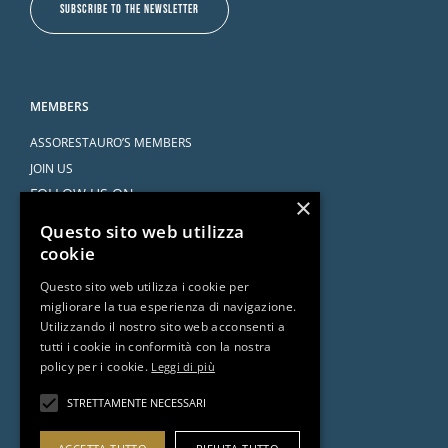
SUBSCRIBE TO THE NEWSLETTER
MEMBERS
ASSORESTAURO’S MEMBERS
JOIN US
FOLLOW US ON
×
Questo sito web utilizza
cookie
Questo sito web utilizza i cookie per
migliorare la tua esperienza di navigazione.
SERVICES
Utilizzando il nostro sito web acconsenti a
tutti i cookie in conformità con la nostra
AGREEMENTS
policy per i cookie.
Leggi di più
ASK THE ATTORNEY
DOCUMENTS AND RESOURCES
STRETTAMENTE NECESSARI