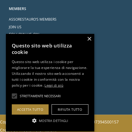
MEMBERS
ASSORESTAURO’S MEMBERS
JOIN US
FOLLOW US ON
×
Questo sito web utilizza
cookie
Questo sito web utilizza i cookie per
migliorare la tua esperienza di navigazione.
SERVICES
Utilizzando il nostro sito web acconsenti a
tutti i cookie in conformità con la nostra
AGREEMENTS
policy per i cookie.
Leggi di più
ASK THE ATTORNEY
DOCUMENTS AND RESOURCES
STRETTAMENTE NECESSARI
ACCETTA TUTTO
RIFIUTA TUTTO
MOSTRA DETTAGLI
Copyright 2022 © Assorestauro Servizi Srl | CF 97394500157
Credit by
Mediamorphosis.it