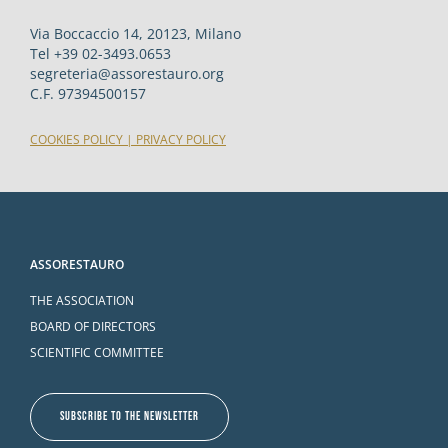
Via Boccaccio 14, 20123, Milano
Tel +39 02-3493.0653
segreteria@assorestauro.org
C.F. 97394500157
COOKIES POLICY
|
PRIVACY POLICY
ASSORESTAURO
THE ASSOCIATION
BOARD OF DIRECTORS
SCIENTIFIC COMMITTEE
SUBSCRIBE TO THE NEWSLETTER