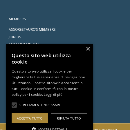
MEMBERS
ASSORESTAURO’S MEMBERS
JOIN US
FOLLOW US ON
×
Questo sito web utilizza
cookie
Questo sito web utilizza i cookie per
migliorare la tua esperienza di navigazione.
SERVICES
Utilizzando il nostro sito web acconsenti a
tutti i cookie in conformità con la nostra
AGREEMENTS
policy per i cookie.
Leggi di più
ASK THE ATTORNEY
DOCUMENTS AND RESOURCES
STRETTAMENTE NECESSARI
ACCETTA TUTTO
RIFIUTA TUTTO
MOSTRA DETTAGLI