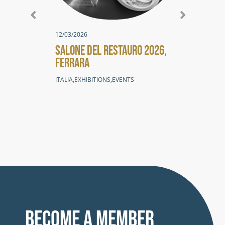
18/0
BAN
OPP
12/03/2026
SALONE DEL RESTAURO 2026,
NOVI
FERRARA
ITALIA
,
EXHIBITIONS
,
EVENTS
Become a member