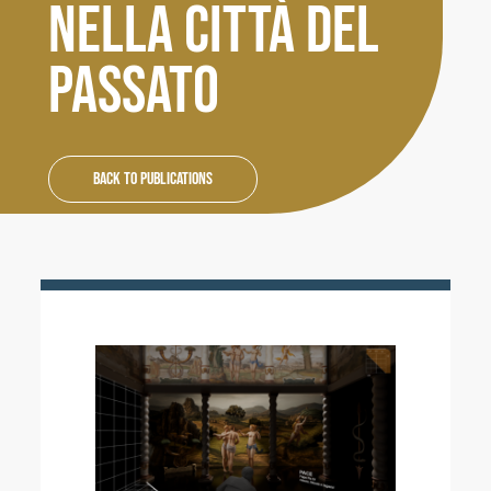
NELLA CITTÀ DEL
Activities
PASSATO
Contacts
Login
Back to Publications