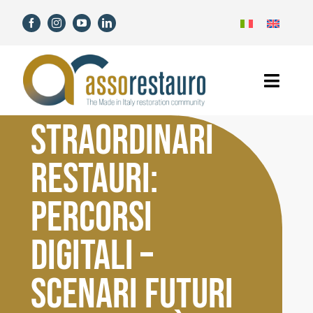
Skip
to
content
Toggl
Navig
STRAORDINARI
Home
RESTAURI:
Assorestauro
PERCORSI
Members
DIGITALI –
Services
SCENARI FUTURI
News