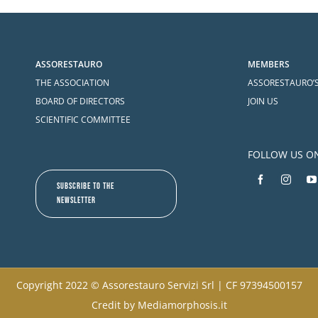
ASSORESTAURO
MEMBERS
THE ASSOCIATION
ASSORESTAURO’
BOARD OF DIRECTORS
JOIN US
SCIENTIFIC COMMITTEE
FOLLOW US O
SUBSCRIBE TO THE
NEWSLETTER
Copyright 2022 © Assorestauro Servizi Srl | CF 97394500157
Credit by
Mediamorphosis.it