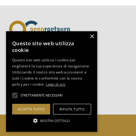
×
Questo sito web utilizza
cookie
Assorestauro Servizi Srl
Questo sito web utilizza i cookie per
Via Boccaccio 14, 20123, Milano
migliorare la tua esperienza di navigazione.
Tel +39 02-3493.0653
Utilizzando il nostro sito web acconsenti a
segreteria@assorestauro.org
tutti i cookie in conformità con la nostra
C.F. 97394500157
policy per i cookie.
Leggi di più
STRETTAMENTE NECESSARI
COOKIES POLICY
|
PRIVACY POLICY
ACCETTA TUTTO
RIFIUTA TUTTO
MOSTRA DETTAGLI