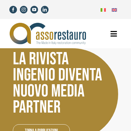
Salta
al
contenuto
Toggl
Navig
LA RIVISTA
Home
INGENIO DIVENTA
Assorestauro
NUOVO MEDIA
Soci
PARTNER
Servizi
Novità
Torna a Pubblicazioni