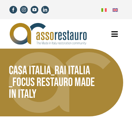
Salta
al
contenuto
Toggl
Navig
Home
Casa Italia_Rai Italia
Assorestauro
_Focus Restauro made
Soci
in Italy
Servizi
Novità