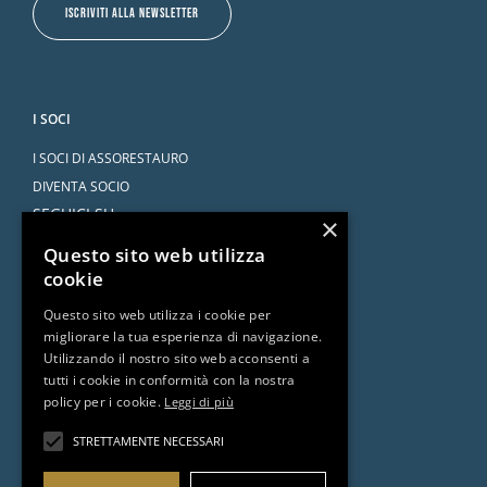
ISCRIVITI ALLA NEWSLETTER
I SOCI
I SOCI DI ASSORESTAURO
DIVENTA SOCIO
SEGUICI SU
×
Questo sito web utilizza
cookie
Questo sito web utilizza i cookie per
migliorare la tua esperienza di navigazione.
SERVIZI
Utilizzando il nostro sito web acconsenti a
tutti i cookie in conformità con la nostra
CONVENZIONI
policy per i cookie.
Leggi di più
L’AVVOCATO RISPONDE
DOCUMENTI E RISORSE
STRETTAMENTE NECESSARI