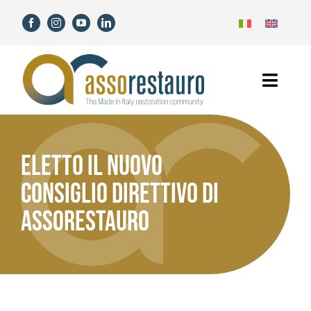
Salta
al
contenuto
Toggl
Navig
Home
Eletto il nuovo
Assorestauro
Consiglio Direttivo di
Soci
Assorestauro
Servizi
Novità