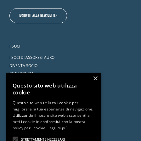
ISCRIVITI ALLA NEWSLETTER
I SOCI
I SOCI DI ASSORESTAURO
DIVENTA SOCIO
SEGUICI SU
×
Questo sito web utilizza
cookie
Questo sito web utilizza i cookie per
migliorare la tua esperienza di navigazione.
SERVIZI
Utilizzando il nostro sito web acconsenti a
tutti i cookie in conformità con la nostra
CONVENZIONI
policy per i cookie.
Leggi di più
L’AVVOCATO RISPONDE
DOCUMENTI E RISORSE
STRETTAMENTE NECESSARI