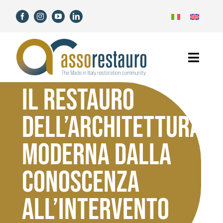
Salta
al
contenuto
Toggl
Navig
IL RESTAURO
Home
DELL’ARCHITETTURA
Assorestauro
MODERNA DALLA
Soci
CONOSCENZA
Servizi
ALL’INTERVENTO
Novità