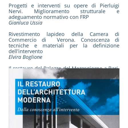
Progetti e interventi su opere di Pierluigi
Nervi. Miglioramento strutturale e
adeguamento normativo con FRP
Gianluca Ussia
Rivestimento lapideo della Camera di
Commercio di Verona. Conoscenza di
tecniche e materiali per la definizione
dell’intervento
Elvira Boglione
Il restauro del Palazzo del Mezzogiorno a Bari.
La ri-progettazione di un’opera moderna
Mauro Saito
Architetture e luoghi identitari. Conservare le
testimonianze del Novecento napoletano
Francesco Delizia