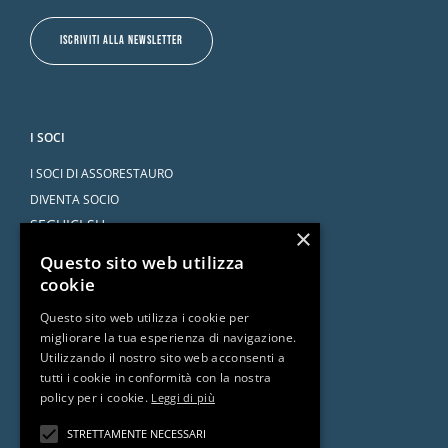
ISCRIVITI ALLA NEWSLETTER
I SOCI
I SOCI DI ASSORESTAURO
DIVENTA SOCIO
SEGUICI SU
×
Questo sito web utilizza
cookie
Questo sito web utilizza i cookie per
migliorare la tua esperienza di navigazione.
SERVIZI
Utilizzando il nostro sito web acconsenti a
tutti i cookie in conformità con la nostra
CONVENZIONI
policy per i cookie.
Leggi di più
L’AVVOCATO RISPONDE
DOCUMENTI E RISORSE
STRETTAMENTE NECESSARI