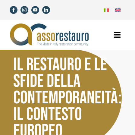
Salta
al
contenuto
Toggl
Navig
Home
IL RESTAURO E LE
Assorestauro
SFIDE DELLA
Soci
CONTEMPORANEITÀ:
IL CONTESTO
Servizi
EUROPEO
Novità