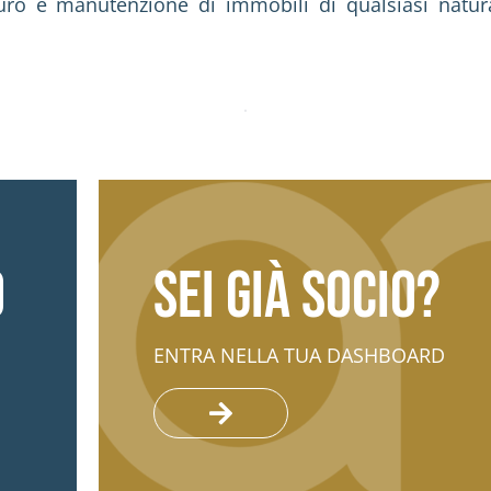
stauro e manutenzione di immobili di qualsiasi natu
o
Sei già socio?
ENTRA NELLA TUA DASHBOARD