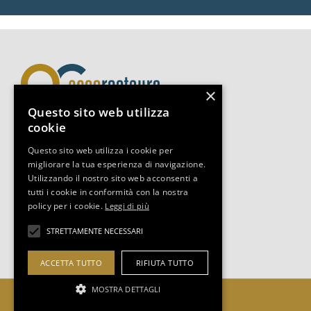
×
Questo sito web utilizza
cookie
Assorestauro Servizi Srl
Questo sito web utilizza i cookie per
migliorare la tua esperienza di navigazione.
Via Boccaccio 14, 20123, Milano
Utilizzando il nostro sito web acconsenti a
Tel +39 02-3493.0653
tutti i cookie in conformità con la nostra
segreteria@assorestauro.org
policy per i cookie.
Leggi di più
C.F. 97394500157
STRETTAMENTE NECESSARI
COOKIES POLICY
|
PRIVACY POLICY
ACCETTA TUTTO
RIFIUTA TUTTO
MOSTRA DETTAGLI