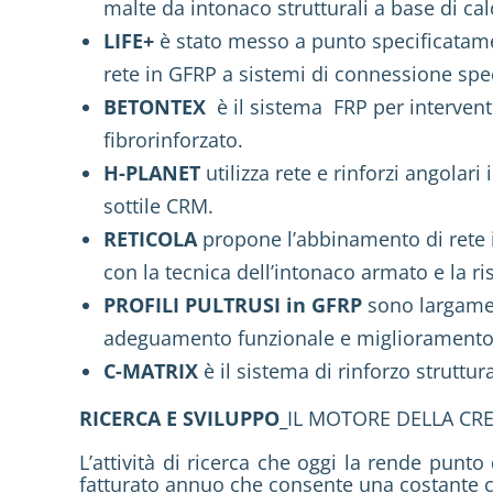
malte da intonaco strutturali a base di ca
LIFE+
è stato messo a punto specificatame
rete in GFRP a sistemi di connessione spec
BETONTEX
è il sistema FRP per interventi
fibrorinforzato.
H-PLANET
utilizza rete e rinforzi angolari
sottile CRM.
RETICOLA
propone l’abbinamento di rete in
con la tecnica dell’intonaco armato e la ri
PROFILI PULTRUSI in GFRP
sono largament
adeguamento funzionale e miglioramento sis
C-MATRIX
è il sistema di rinforzo strutt
RICERCA E SVILUPPO_
IL MOTORE DELLA CRE
L’attività di ricerca che oggi la rende pun
fatturato annuo che consente una costante c