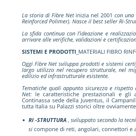
La storia di Fibre Net
inizia nel 2001
con una v
Reinforced Polimer). Nasce il best seller Ri-Strut
La sfida continua con l’ideazione e realizzazi
arrivare alle verifiche, validazioni e certificazion
SISTEMI E PRODOTTI_
MATERIALI FIBRO RIN
Oggi Fibre Net sviluppa prodotti e sistemi certi
largo utilizzo nel recupero strutturale, nel
mi
edilizio ed infrastrutturale esistente.
Tematiche quali appunto sicurezza e rispetto d
Net:
le caratteristiche prestazionali e gl
Continassa sede della Juventus, il Campanil
tutta Italia su Palazzi storici oltre ovviamente
RI -STRUTTURA
, sviluppato secondo la tecni
si
compone di reti, angolari, connettori e