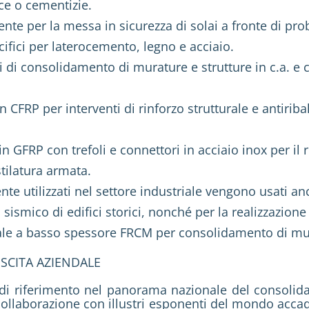
lce o cementizie.
nte per la messa in sicurezza di solai a fronte di p
ifici per laterocemento, legno e acciaio.
 di consolidamento di murature e strutture in c.a. e c
 in CFRP per interventi di rinforzo strutturale e antir
 GFRP con trefoli e connettori in acciaio inox per il r
stilatura armata.
e utilizzati nel settore industriale vengono usati anc
mico di edifici storici, nonché per la realizzazione 
urale a basso spessore FRCM per consolidamento di mura
SCITA AZIENDALE
to di riferimento nel panorama nazionale del consolid
ollaborazione con illustri esponenti del mondo accad