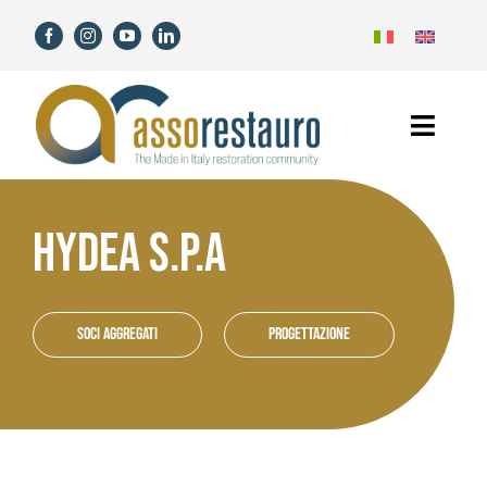
Salta
al
contenuto
Toggl
Navig
Home
HYDEA S.P.A
Assorestauro
Soci
Soci aggregati
Progettazione
Servizi
Novità