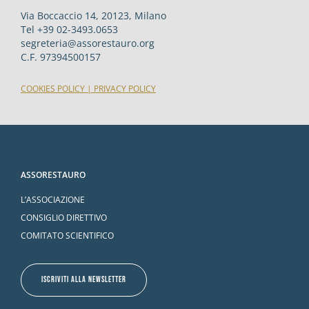
Via Boccaccio 14, 20123, Milano
Tel +39 02-3493.0653
segreteria@assorestauro.org
C.F. 97394500157
COOKIES POLICY
|
PRIVACY POLICY
ASSORESTAURO
L’ASSOCIAZIONE
CONSIGLIO DIRETTIVO
COMITATO SCIENTIFICO
ISCRIVITI ALLA NEWSLETTER