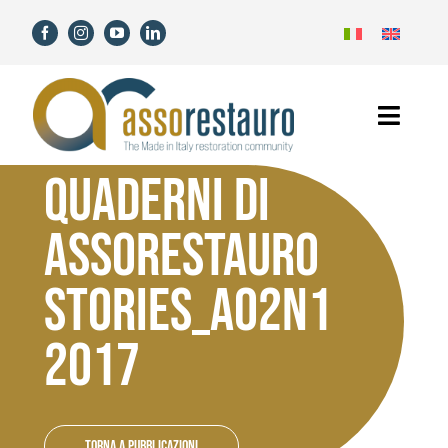
Salta
al
contenuto
Toggl
Navig
QUADERNI DI
Home
ASSORESTAURO
Assorestauro
STORIES_A02N1
Soci
2017
Servizi
Novità
Torna a Pubblicazioni