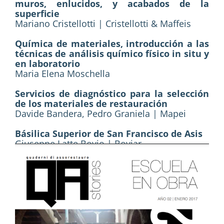
muros, enlucidos, y acabados de la
superficie
Mariano Cristellotti | Cristellotti & Maffeis
Química de materiales, introducción a las
técnicas de análisis químico físico in situ y
en laboratorio
Maria Elena Moschella
Servicios de diagnóstico para la selección
de los materiales de restauración
Davide Bandera, Pedro Graniela | Mapei
Básilica Superior de San Francisco de Asis
Giuseppe Latte Bovio | Boviar
nálisis estructural de edificios de
mampostería
Pasquale Crisci, Gennaro Di Lauro,
Gianfranco Laezza | Aires Ingegneria