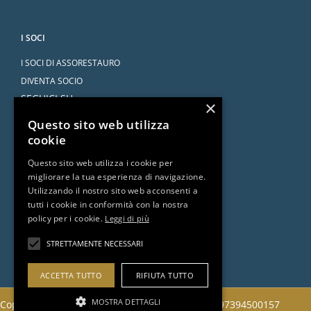
I SOCI
I SOCI DI ASSORESTAURO
DIVENTA SOCIO
SEGUICI SU
×
Questo sito web utilizza
cookie
Questo sito web utilizza i cookie per
migliorare la tua esperienza di navigazione.
SERVIZI
Utilizzando il nostro sito web acconsenti a
tutti i cookie in conformità con la nostra
CONVENZIONI
policy per i cookie.
Leggi di più
L’AVVOCATO RISPONDE
DOCUMENTI E RISORSE
STRETTAMENTE NECESSARI
ACCETTA TUTTO
RIFIUTA TUTTO
MOSTRA DETTAGLI
Copyright 2022 © Assorestauro Servizi Srl | CF 97394500157