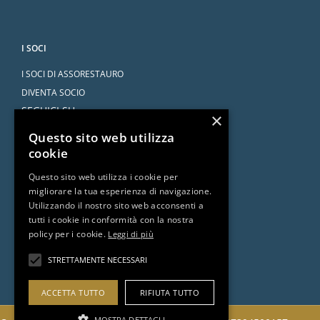
I SOCI
I SOCI DI ASSORESTAURO
DIVENTA SOCIO
SEGUICI SU
×
Questo sito web utilizza
cookie
Questo sito web utilizza i cookie per
migliorare la tua esperienza di navigazione.
SERVIZI
Utilizzando il nostro sito web acconsenti a
tutti i cookie in conformità con la nostra
CONVENZIONI
policy per i cookie.
Leggi di più
L’AVVOCATO RISPONDE
DOCUMENTI E RISORSE
STRETTAMENTE NECESSARI
ACCETTA TUTTO
RIFIUTA TUTTO
MOSTRA DETTAGLI