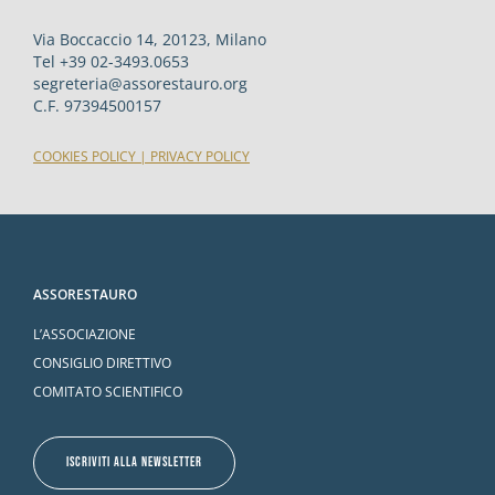
Via Boccaccio 14, 20123, Milano
Tel +39 02-3493.0653
segreteria@assorestauro.org
C.F. 97394500157
COOKIES POLICY
|
PRIVACY POLICY
ASSORESTAURO
L’ASSOCIAZIONE
CONSIGLIO DIRETTIVO
COMITATO SCIENTIFICO
ISCRIVITI ALLA NEWSLETTER