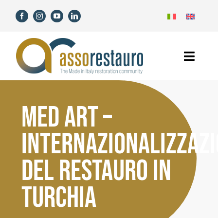
Skip
to
content
Toggl
Navig
Home
MED ART –
Assorestauro
INTERNAZIONALIZZAZ
Members
DEL RESTAURO IN
Services
TURCHIA
News