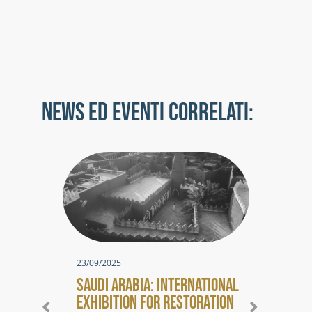
ASS
QUAD
NEWS ED EVENTI CORRELATI:
23/09/2025
SAUDI ARABIA: INTERNATIONAL
14/1
EXHIBITION FOR RESTORATION