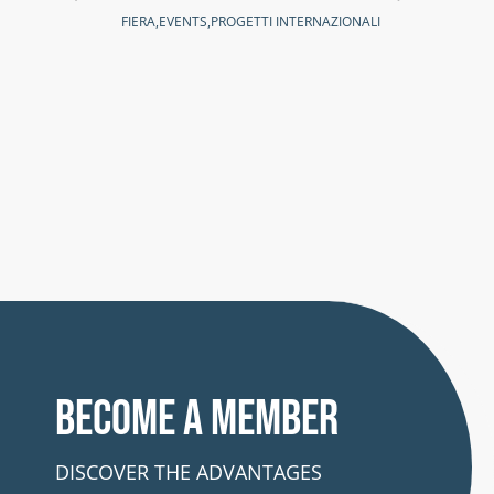
CEN
FIERA
,
EVENTS
,
PROGETTI INTERNAZIONALI
RES
ECC
CON
PAT
CA
AGEN
INTE
Become a member
DISCOVER THE ADVANTAGES