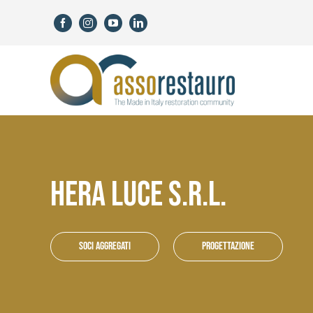
Skip
to
content
HERA LUCE S.R.L.
Soci aggregati
Progettazione