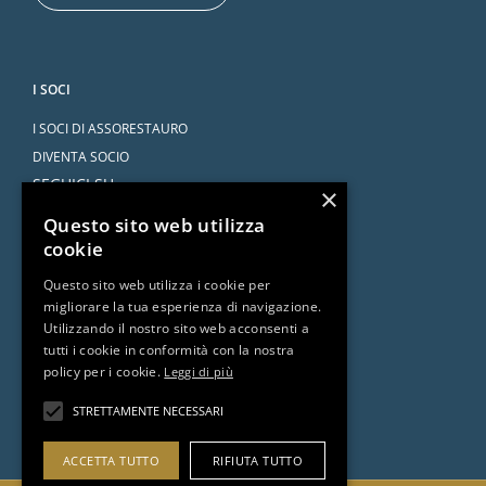
I SOCI
I SOCI DI ASSORESTAURO
DIVENTA SOCIO
SEGUICI SU
×
Questo sito web utilizza
cookie
Questo sito web utilizza i cookie per
migliorare la tua esperienza di navigazione.
SERVIZI
Utilizzando il nostro sito web acconsenti a
tutti i cookie in conformità con la nostra
CONVENZIONI
policy per i cookie.
Leggi di più
L’AVVOCATO RISPONDE
DOCUMENTI E RISORSE
STRETTAMENTE NECESSARI
ACCETTA TUTTO
RIFIUTA TUTTO