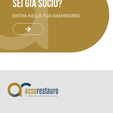
Sei già socio?
ENTRA NELLA TUA DASHBOARD