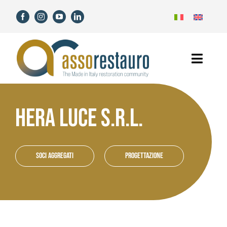
Salta
al
contenuto
Toggl
Navig
Home
HERA LUCE S.R.L.
Assorestauro
Soci
Soci aggregati
Progettazione
Servizi
Novità