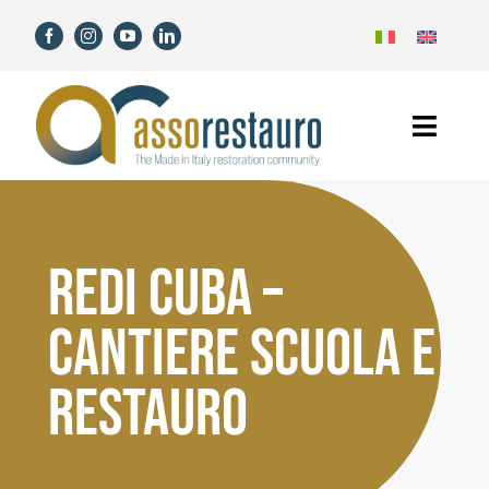
Skip
to
content
Toggl
Navig
Home
Assorestauro
REDI CUBA –
Members
CANTIERE SCUOLA E
RESTAURO
Services
News