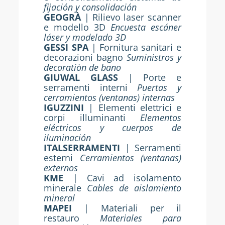
fijación y consolidación
GEOGRÀ
| Rilievo laser scanner
e modello 3D
Encuesta escáner
láser y modelado 3D
GESSI SPA
| Fornitura sanitari e
decorazioni bagno
Suministros y
decoratiòn de bano
GIUWAL GLASS
| Porte e
serramenti interni
Puertas y
cerramientos (ventanas) internas
IGUZZINI
| Elementi elettrici e
corpi illuminanti
Elementos
eléctricos y cuerpos de
iluminación
ITALSERRAMENTI
| Serramenti
esterni
Cerramientos (ventanas)
externos
KME
| Cavi ad isolamento
minerale
Cables de aislamiento
mineral
MAPEI
| Materiali per il
restauro
Materiales para