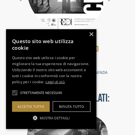
×
11/02/2019
11/1
Questo sito web utilizza
cookie
QUADERNI DI ASSORESTAURO
QUA
STORIES_A04N1 2019
STO
Questo sito web utilizza i cookie per
migliorare la tua esperienza di navigazione.
QUADERNI
QUA
Utilizzando il nostro sito web acconsenti a
ASSORESTAURO
,
PUBLICATION
,
ICE AGENZIA
ASS
tutti i cookie in conformità con la nostra
policy per i cookie.
Leggi di più
STRETTAMENTE NECESSARI
NEWS ED EVENTI CORRELATI:
ACCETTA TUTTO
RIFIUTA TUTTO
MOSTRA DETTAGLI