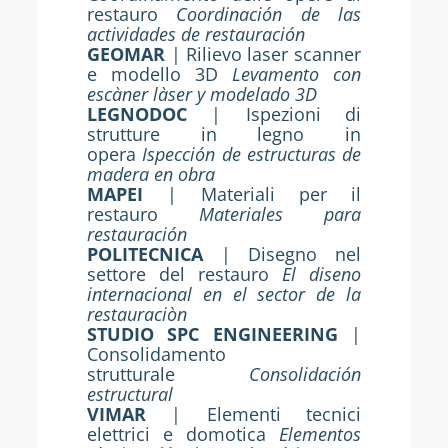
restauro
Coordinación de las
actividades de restauración
GEOMAR
| Rilievo laser scanner
e modello 3D
Levamento con
escàner làser y modelado 3D
LEGNODOC
| Ispezioni di
strutture in legno in
opera
Ispección de estructuras de
madera en obra
MAPEI
| Materiali per il
restauro
Materiales para
restauración
POLITECNICA
| Disegno nel
settore del restauro
El diseno
internacional en el sector de la
restauraciòn
STUDIO SPC ENGINEERING
|
Consolidamento
strutturale
Consolidación
estructural
VIMAR
| Elementi tecnici
elettrici e domotica
Elementos