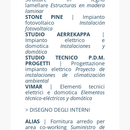
lamellare
Estructuras en madera
laminar
STONE PINE
| Impianto
fotovoltaico
Instalación
fotovoltaica
STUDIO AERREKAPPA
|
Impianto elettrico e
domotica
Instalaciones y
domótica
STUDIO TECNICO P.D.M.
PROGETTI
| Progettazione
impianto elettrico
Proyecto de
instalaciones de climatización
ambiental
VIMAR
| Elementi tecnici
elettrici e domotica
Elementos
técnico-eléctricos y domótica
> DISEGNO DEGLI INTERNI
ALIAS
| Fornitura arredo per
area co-working
Suministro de