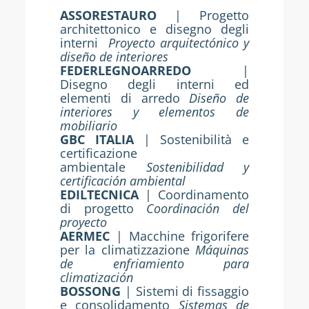
ASSORESTAURO
| Progetto
architettonico e disegno degli
interni
Proyecto arquitectónico y
diseño de interiores
FEDERLEGNOARREDO
|
Disegno degli interni ed
elementi di arredo
Diseño de
interiores y elementos de
mobiliario
GBC ITALIA
| Sostenibilità e
certificazione
ambientale
Sostenibilidad y
certificación ambiental
EDILTECNICA
| Coordinamento
di progetto
Coordinación del
proyecto
AERMEC
| Macchine frigorifere
per la climatizzazione
Máquinas
de enfriamiento para
climatización
BOSSONG
| Sistemi di fissaggio
e consolidamento
Sistemas de