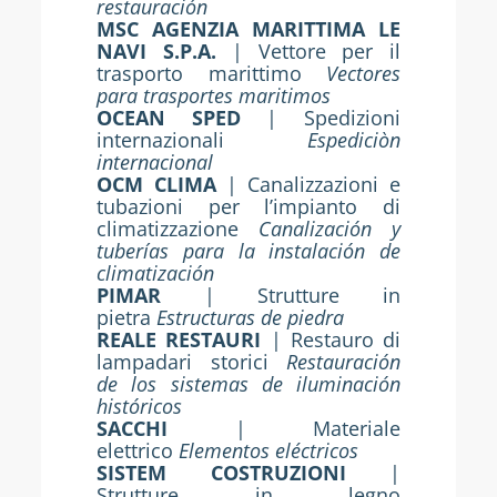
restauración
MSC AGENZIA MARITTIMA LE
NAVI S.P.A.
| Vettore per il
trasporto marittimo
Vectores
para trasportes maritimos
OCEAN SPED
| Spedizioni
internazionali
Espediciòn
internacional
OCM CLIMA
| Canalizzazioni e
tubazioni per l’impianto di
climatizzazione
Canalización y
tuberías para la instalación de
climatización
PIMAR
| Strutture in
pietra
Estructuras de piedra
REALE RESTAURI
| Restauro di
lampadari storici
Restauración
de los sistemas de iluminación
históricos
SACCHI
|
Materiale
elettrico
Elementos eléctricos
SISTEM COSTRUZIONI
|
Strutture in legno