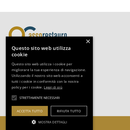
×
Questo sito web utilizza
cookie
Assorestauro Servizi Srl
Questo sito web utilizza i cookie per
Via Boccaccio 14, 20123, Milano
migliorare la tua esperienza di navigazione.
Tel +39 02-3493.0653
Utilizzando il nostro sito web acconsenti a
segreteria@assorestauro.org
tutti i cookie in conformità con la nostra
C.F. 97394500157
policy per i cookie.
Leggi di più
STRETTAMENTE NECESSARI
COOKIES POLICY
|
PRIVACY POLICY
ACCETTA TUTTO
RIFIUTA TUTTO
MOSTRA DETTAGLI