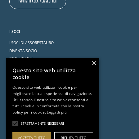
ISCRIVITI ALLA NEWSLETTER
I SOCI
I SOCI DI ASSORESTAURO
DIVENTA SOCIO
SEGUICI SU
×
Questo sito web utilizza
cookie
Questo sito web utilizza i cookie per
migliorare la tua esperienza di navigazione.
SERVIZI
Utilizzando il nostro sito web acconsenti a
tutti i cookie in conformità con la nostra
CONVENZIONI
policy per i cookie.
Leggi di più
L’AVVOCATO RISPONDE
DOCUMENTI E RISORSE
STRETTAMENTE NECESSARI
ACCETTA TUTTO
RIFIUTA TUTTO