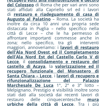
recupero volti alla manutenzione e decoro
del Colosseo
di Roma che per vari anni sono
stati affidati alla Capriello srl ed i lavori
di
restauro e riadeguamento di casa di
Augusto al Palatino
– Roma. La società ha
inoltre da circa 10 anni una propria sede
distaccata in Puglia – nello specifico nella
città di Lecce – che le ha permesso di
affrontare importanti commesse anche in
zona; nello specifico, tra gli interventi
maggiori, annoveriamo: i
lavori di restauro
dell’Ala Nord Ovest ed il Completamento
dell’Ala Nord Est del Castello Carlo V di
Lecce
, il
consolidamento e restauro del
castello di Acaya
, la
valorizzazione ed il
recupero funzionale del Monastero di
Santa Chiara – Lecce
, i
lavori di recupero e
rifunzionalizzazione del Palazzo
Marchesale De Luca
1°, 2° e 3° lotto –
Melpignano. Prestigio e visibilità inoltre sono
stati dati alla società dai recenti lavori di
restauro delle cinquecentesche
mura
urbiche della città di Lecce
. Tra i più