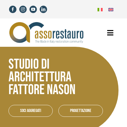
Salta
al
contenuto
Toggl
Navig
Home
STUDIO DI
Assorestauro
ARCHITETTURA
FATTORE NASON
Soci
Servizi
Soci aggregati
Progettazione
Novità