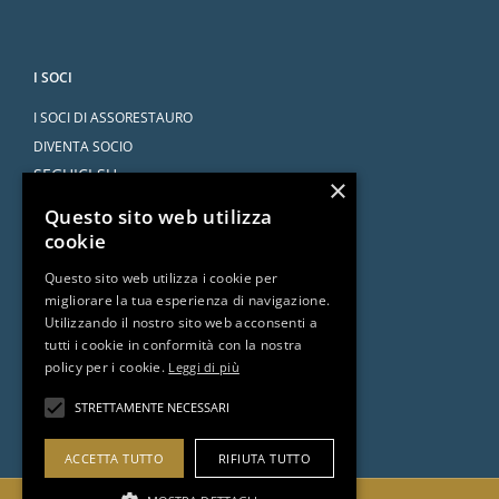
I SOCI
I SOCI DI ASSORESTAURO
DIVENTA SOCIO
SEGUICI SU
×
Questo sito web utilizza
cookie
Questo sito web utilizza i cookie per
migliorare la tua esperienza di navigazione.
SERVIZI
Utilizzando il nostro sito web acconsenti a
tutti i cookie in conformità con la nostra
CONVENZIONI
policy per i cookie.
Leggi di più
L’AVVOCATO RISPONDE
DOCUMENTI E RISORSE
STRETTAMENTE NECESSARI
ACCETTA TUTTO
RIFIUTA TUTTO