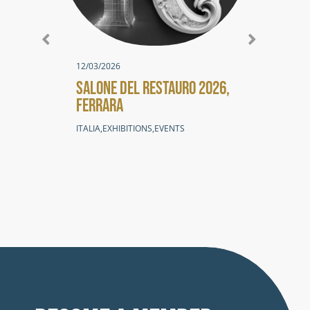
STR
PER
FUT
PAS
12/03/2026
SALONE DEL RESTAURO 2026,
AMMI
FERRARA
LOCA
ITALIA
,
EXHIBITIONS
,
EVENTS