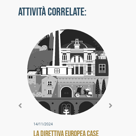
ATTIVITÀ CORRELATE:
20/0
5° 
SVI
AMMI
14/11/2024
LA DIRETTIVA EUROPEA CASE