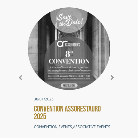
26/0
30/01/2025
CON
CONVENTION ASSORESTAURO
202
2025
IN
CONVENTION
,
EVENTS
,
ASSOCIATIVE EVENTS
PRES
EVEN