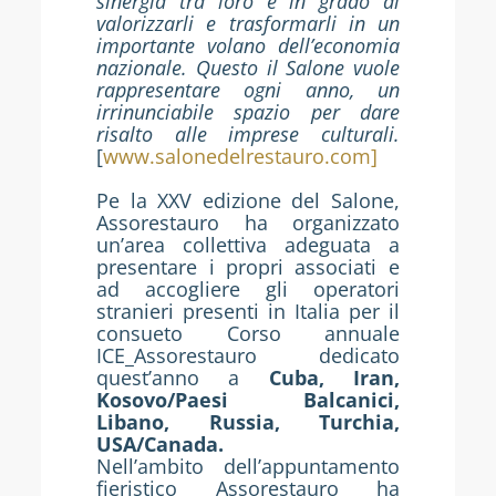
sinergia tra loro e in grado di
valorizzarli e trasformarli in un
importante volano dell’economia
nazionale. Questo il Salone vuole
rappresentare ogni anno, un
irrinunciabile spazio per dare
risalto alle imprese culturali.
[
www.salonedelrestauro.com]
Pe la XXV edizione del Salone,
Assorestauro ha organizzato
un’area collettiva adeguata a
presentare i propri associati e
ad accogliere gli operatori
stranieri presenti in Italia per il
consueto Corso annuale
ICE_Assorestauro dedicato
quest’anno a
Cuba, Iran,
Kosovo/Paesi Balcanici,
Libano, Russia, Turchia,
USA/Canada
.
Nell’ambito dell’appuntamento
fieristico Assorestauro ha