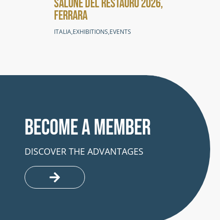
SALONE DEL RESTAURO 2026,
SAL
FERRARA
FER
ITALIA
,
EXHIBITIONS
,
EVENTS
ITALI
Become a member
DISCOVER THE ADVANTAGES